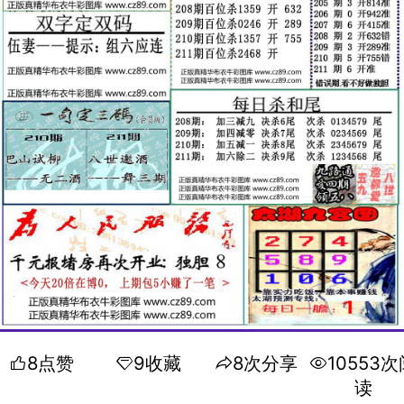
8点赞
9收藏
8次分享
10553次
读