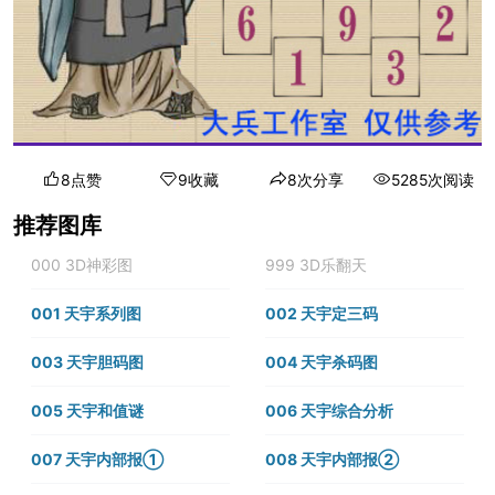
8点赞
9收藏
8次分享
5285次阅读
推荐图库
000 3D神彩图
999 3D乐翻天
001 天宇系列图
002 天宇定三码
003 天宇胆码图
004 天宇杀码图
005 天宇和值谜
006 天宇综合分析
007 天宇内部报①
008 天宇内部报②