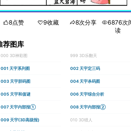
8点赞
9收藏
8次分享
6876次
读
推荐图库
000 3D神彩图
999 3D乐翻天
001 天宇系列图
002 天宇定三码
003 天宇胆码图
004 天宇杀码图
005 天宇和值谜
006 天宇综合分析
007 天宇内部报①
008 天宇内部报②
009 天宇(3D高级报)
010 3D猎人