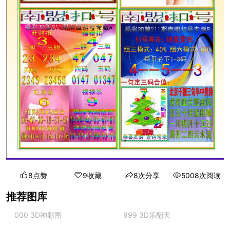
8点赞
9收藏
8次分享
5008次阅读
推荐图库
000 3D神彩图
999 3D乐翻天