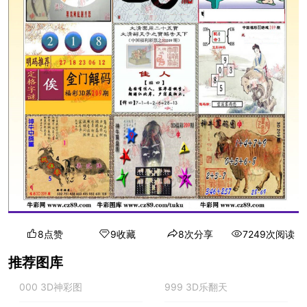
8点赞
9收藏
8次分享
7249次阅读
推荐图库
000 3D神彩图
999 3D乐翻天