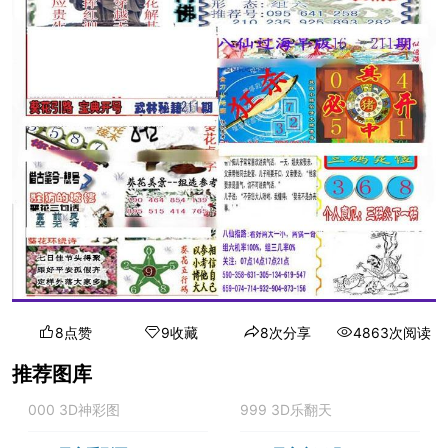
8点赞
9收藏
8次分享
4863次阅读
推荐图库
000 3D神彩图
999 3D乐翻天