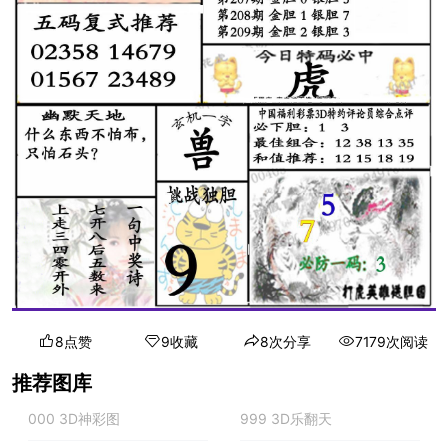
8点赞
9收藏
8次分享
7179次阅读
推荐图库
000 3D神彩图
999 3D乐翻天