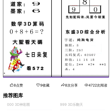
8点赞
9收藏
8次分享
4722次阅读
推荐图库
000 3D神彩图
999 3D乐翻天