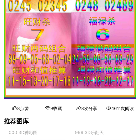
8点赞
9收藏
8次分享
4611次阅读
推荐图库
000 3D神彩图
999 3D乐翻天