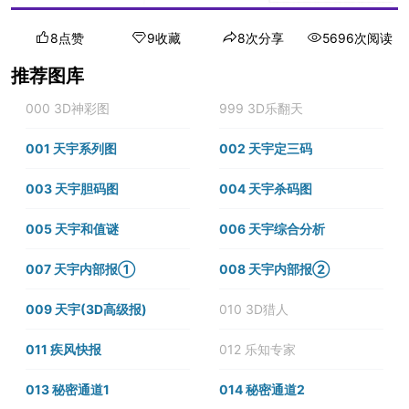
8点赞
9收藏
8次分享
5696次阅读
推荐图库
000 3D神彩图
999 3D乐翻天
001 天宇系列图
002 天宇定三码
003 天宇胆码图
004 天宇杀码图
005 天宇和值谜
006 天宇综合分析
007 天宇内部报①
008 天宇内部报②
009 天宇(3D高级报)
010 3D猎人
011 疾风快报
012 乐知专家
013 秘密通道1
014 秘密通道2