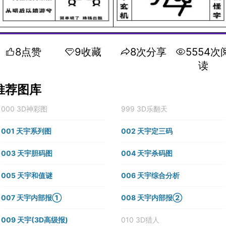
8点赞
9收藏
8次分享
5554次
读
推荐图库
000 3D神彩图
999 3D乐翻天
001 天宇系列图
002 天宇定三码
003 天宇胆码图
004 天宇杀码图
005 天宇和值谜
006 天宇综合分析
007 天宇内部报①
008 天宇内部报②
009 天宇(3D高级报)
010 3D猎人