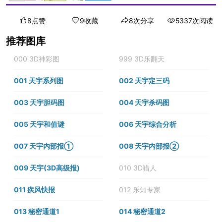
8点赞
9收藏
8次分享
5337次阅读
推荐图库
000 3D神彩图
999 3D乐翻天
001 天宇系列图
002 天宇定三码
003 天宇胆码图
004 天宇杀码图
005 天宇和值谜
006 天宇综合分析
007 天宇内部报①
008 天宇内部报②
009 天宇(3D高级报)
010 3D猎人
011 疾风快报
012 乐知专家
013 秘密通道1
014 秘密通道2