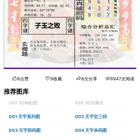
8点赞
9收藏
8次分享
6947次阅读
推荐图库
000 3D神彩图
999 3D乐翻天
001 天宇系列图
002 天宇定三码
003 天宇胆码图
004 天宇杀码图