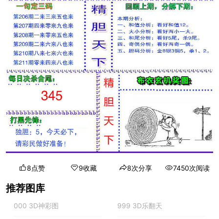
8点赞
9收藏
8次分享
7450次阅读
推荐图库
000 3D神彩图
999 3D乐翻天