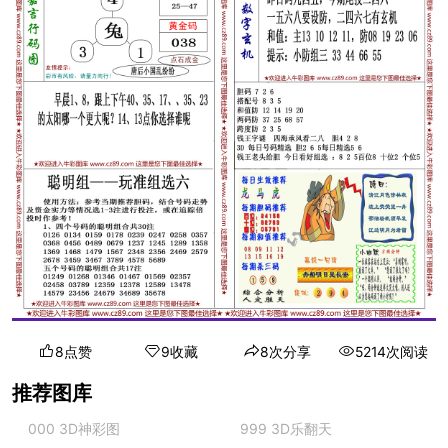
8点赞
9收藏
8次分享
5214次阅读
推荐图库
000 3D神彩图
999 3D乐翻天