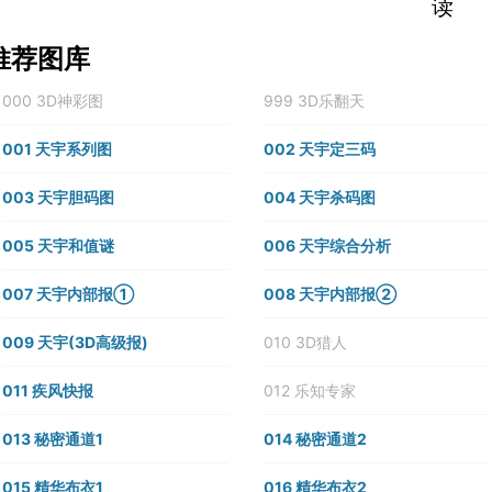
读
推荐图库
000 3D神彩图
999 3D乐翻天
001 天宇系列图
002 天宇定三码
003 天宇胆码图
004 天宇杀码图
005 天宇和值谜
006 天宇综合分析
007 天宇内部报①
008 天宇内部报②
009 天宇(3D高级报)
010 3D猎人
011 疾风快报
012 乐知专家
013 秘密通道1
014 秘密通道2
015 精华布衣1
016 精华布衣2