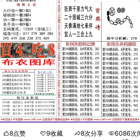
8点赞
9收藏
8次分享
6086次