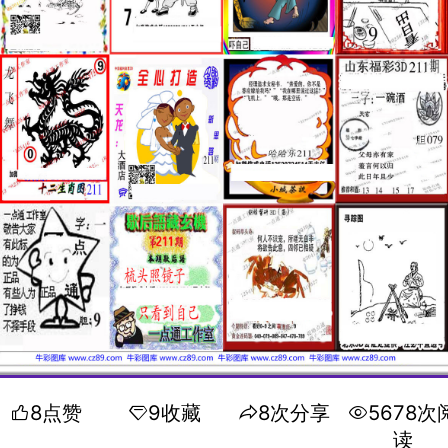
8点赞
9收藏
8次分享
5678次
读