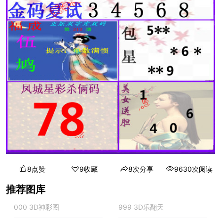
8点赞
9收藏
8次分享
9630次阅读
推荐图库
000 3D神彩图
999 3D乐翻天